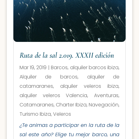
Ruta de la sal 2.019. XXXII edición
Mar 19, 2019
|
Barcos
,
alquiler barcos ibiza
,
Alquiler de barcos
,
alquiler de
catamaranes
,
alquiler veleros ibiza
,
alquiler veleros Valencia
,
Aventuras
,
Catamaranes
,
Charter Ibiza
,
Navegación
,
Turismo Ibiza
,
Veleros
¿Te animas a participar en la ruta de la
sal este año? Elige tu mejor barco, una