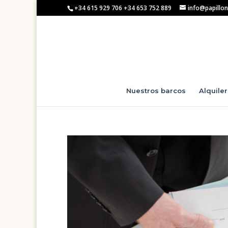
+34 615 929 706 +34 653 752 889
info@papillo
Nuestros barcos
Alquile