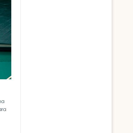
na
ara