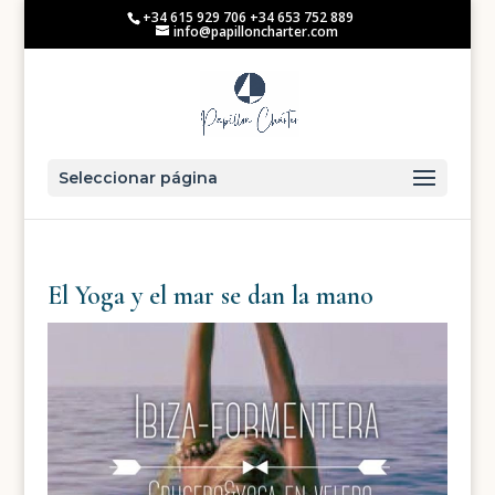
+34 615 929 706 +34 653 752 889
info@papilloncharter.com
Seleccionar página
El Yoga y el mar se dan la mano