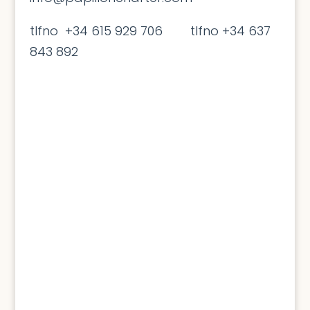
tlfno +34 615 929 706 tlfno +34 637
843 892