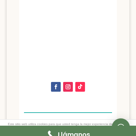
Este sitio web utiliza cookies para que usted tenga la mejor experiencia de usuario. Si
continúa navegando está dando su consentimiento para la aceptación de las mencionadas
cookies y la aceptación de nuestra
política de cookies
, pinche el enlace para mayor
Llámanos
información.