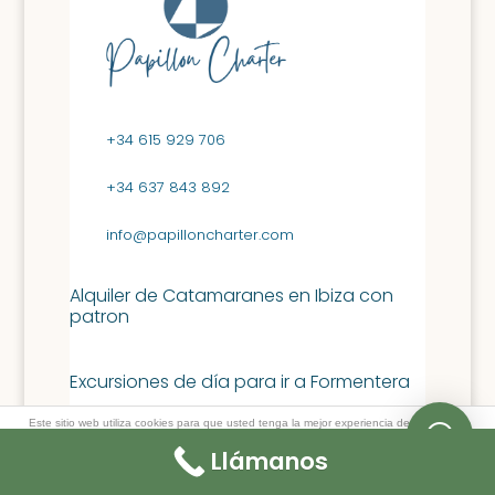
+34 615 929 706
+34 637 843 892
info@papilloncharter.com
Alquiler de Catamaranes en Ibiza con
patron
Excursiones de día para ir a Formentera
Este sitio web utiliza cookies para que usted tenga la mejor experiencia de usuario. Si
continúa navegando está dando su consentimiento para la aceptación de las mencionadas
Day Charter por IBIZA
cookies y la aceptación de nuestra
política de cookies
, pinche el enlace para mayor
Llámanos
información.
plugin cookies
ACEPTAR