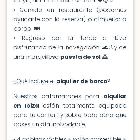
playa, nadar o hacer snorkel. 🐠🤿👙
• Comida en restaurante (podemos
ayudarte con la reserva) o almuerzo a
bordo. 🍽️
• Regreso por la tarde a Ibiza
disfrutando de la navegación. 🌊⛵️y de
una maravillosa
puesta de sol
🌅
¿Qué incluye el
alquiler de barco
?
Nuestros catamaranes para
alquilar
en Ibiza
están totalmente equipado
para tu confort y sobre todo para que
pases un día inolvodable.
• 4 cabinas dobles + salón convertible +