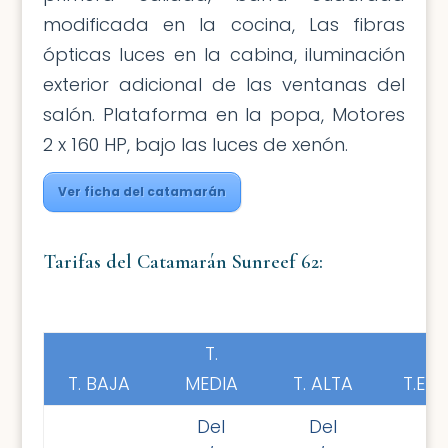
modificada en la cocina, Las fibras
ópticas luces en la cabina, iluminación
exterior adicional de las ventanas del
salón. Plataforma en la popa, Motores
2 x 160 HP, bajo las luces de xenón.
Ver ficha del catamarán
Tarifas del Catamarán Sunreef 62:
T.
T. BAJA
MEDIA
T. ALTA
T.EX
Del
Del